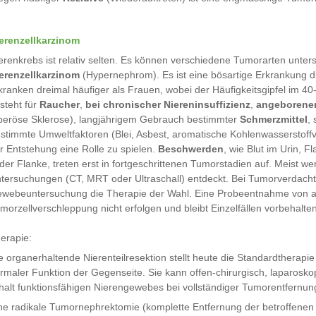
erenzellkarzinom
erenkrebs ist relativ selten. Es können verschiedene Tumorarten unter
erenzellkarzinom
(Hypernephrom). Es ist eine bösartige Erkrankung 
kranken dreimal häufiger als Frauen, wobei der Häufigkeitsgipfel im 40-
steht für
Raucher
,
bei chronischer Niereninsuffizienz
,
angeborene
beröse Sklerose), langjährigem Gebrauch bestimmter
Schmerzmittel
,
stimmte Umweltfaktoren (Blei, Asbest, aromatische Kohlenwasserstoffv
r Entstehung eine Rolle zu spielen.
Beschwerden
, wie Blut im Urin, 
 der Flanke, treten erst in fortgeschrittenen Tumorstadien auf. Meist
tersuchungen (CT, MRT oder Ultraschall) entdeckt. Bei Tumorverdacht is
webeuntersuchung die Therapie der Wahl. Eine Probeentnahme von au
morzellverschleppung nicht erfolgen und bleibt Einzelfällen vorbehalten
erapie:
e organerhaltende Nierenteilresektion stellt heute die Standardtherapi
rmaler Funktion der Gegenseite. Sie kann offen-chirurgisch, laparoskop
halt funktionsfähigen Nierengewebes bei vollständiger Tumorentfernun
ne radikale Tumornephrektomie (komplette Entfernung der betroffenen 