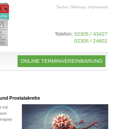
Suche
Sitemap
Impressum
|
|
Telefon:
02305 / 43427
02305 / 24602
ONLINE TERMINVEREINBARUNG
und Prostatakrebs
t mit
axis
erapie)