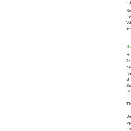
od
Be
In
Wi
in
H
Ho
Je
be
Ne
Br
Zu
(A
Th
Be
op
de