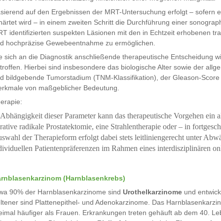
sierend auf den Ergebnissen der MRT-Untersuchung erfolgt – sofern 
härtet wird – in einem zweiten Schritt die Durchführung einer sonograp
T identifizierten suspekten Läsionen mit den in Echtzeit erhobenen tran
d hochpräzise Gewebeentnahme zu ermöglichen.
e sich an die Diagnostik anschließende therapeutische Entscheidung wi
troffen. Hierbei sind insbesondere das biologische Alter sowie der all
d bildgebende Tumorstadium (TNM-Klassifikation), der Gleason-Score 
rkmale von maßgeblicher Bedeutung.
erapie:
 Abhängigkeit dieser Parameter kann das therapeutische Vorgehen ein a
rative radikale Prostatektomie, eine Strahlentherapie oder – in fortges
swahl der Therapieform erfolgt dabei stets leitliniengerecht unter A
dividuellen Patientenpräferenzen im Rahmen eines interdisziplinären o
rnblasenkarzinom (Harnblasenkrebs)
wa 90% der Harnblasenkarzinome sind
Urothelkarzinome
und entwick
ltener sind Plattenepithel- und Adenokarzinome. Das Harnblasenkarzi
eimal häufiger als Frauen. Erkrankungen treten gehäuft ab dem 40. L