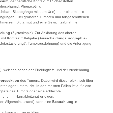
onsum
, der berufliche Kontakt mit Schadstoffen
phosphamid, Phenacetin).
chtbare Blutabgänge mit dem Urin), oder eine mittels
engungen). Bei größeren Tumoren und fortgeschrittenen
chmerzen, Blutarmut und eine Gewichtsabnahme
gelung
(Zystoskopie). Zur Abklärung des oberen
 mit Kontrastmittelgabe (
Ausscheidungsurographie
).
Metastasierung?, Tumorausdehnung) und die Anfertigung
n), welches neben der Eindringtiefe und der Ausdehnung
troresektion
des Tumors. Dabei wird dieser elektrisch über
athologen untersucht. In den meisten Fällen ist auf diese
gtiefe des Tumors oder eine schlechte
rnung mit Harnableitung) erfolgen.
ter, Allgemeinzustand) kann eine
Bestrahlung
in
nachsorge unverzichtbar.