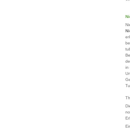
Ni
Ni
Ni
er
be
tu
Be
de
in
Un
Ge
Tu
Th
Di
no
Er
Ei