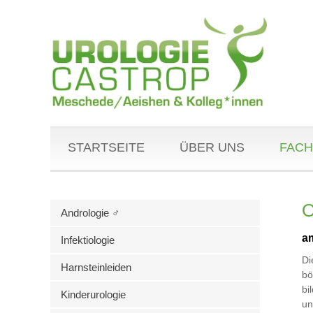
STARTSEITE
ÜBER UNS
FACH
O
Andrologie ♂
a
Infektiologie
D
Harnsteinleiden
bö
bi
Kinderurologie
un