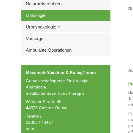
Naturheilverfahren
Di
Onkologie
Urogynäkologie ♀
Vorsorge
Ambulante Operationen
Au
Meschede/Aeishen & Kolleg*innen
Gemeinschaftspraxis für Urologie
Pr
Andrologie,
Be
medikamentöse Tumortherapie
Ta
Wittener Straße 40
er
44575 Castrop-Rauxel
In
Telefon
mu
02305 / 43427
ge
oder
di