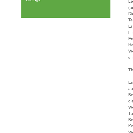
Le
(a
Di
Te
Er
hi
En
Ha
We
ei
Th
En
au
Be
di
We
Tu
Be
Ko
We