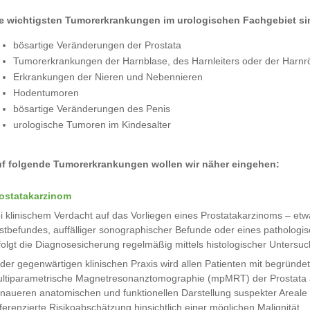
e wichtigsten Tumorerkrankungen im urologischen Fachgebiet si
bösartige Veränderungen der Prostata
Tumorerkrankungen der Harnblase, des Harnleiters oder der Harnr
Erkrankungen der Nieren und Nebennieren
Hodentumoren
bösartige Veränderungen des Penis
urologische Tumoren im Kindesalter
f folgende Tumorerkrankungen wollen wir näher eingehen:
ostatakarzinom
i klinischem Verdacht auf das Vorliegen eines Prostatakarzinoms – etw
stbefundes, auffälliger sonographischer Befunde oder eines pathologi
folgt die Diagnosesicherung regelmäßig mittels histologischer Untersu
 der gegenwärtigen klinischen Praxis wird allen Patienten mit begründ
ltiparametrische Magnetresonanztomographie (mpMRT) der Prostata a
naueren anatomischen und funktionellen Darstellung suspekter Areale
fferenzierte Risikoabschätzung hinsichtlich einer möglichen Malignität.