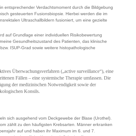
ein entsprechender Verdachtsmoment durch die Bildgebung
hisch gesteuerten Fusionsbiopsie. Hierbei werden die im
srektalen Ultraschallbildern fusioniert, um eine gezielte
rd auf Grundlage einer individuellen Risikobewertung
gemeine Gesundheitszustand des Patienten, das klinische
bzw. ISUP-Grad sowie weitere histopathologische
ktives Überwachungsverfahren („active surveillance“), eine
chrittenen Fällen – eine systemische Therapie umfassen. Die
bwägung der medizinischen Notwendigkeit sowie der
nkologischen Konsils.
eln sich ausgehend vom Deckgewebe der Blase (Urothel).
nom zählt zu den häufigsten Krebsarten. Männer erkranken
ebensjahr auf und haben ihr Maximum im 6. und 7.