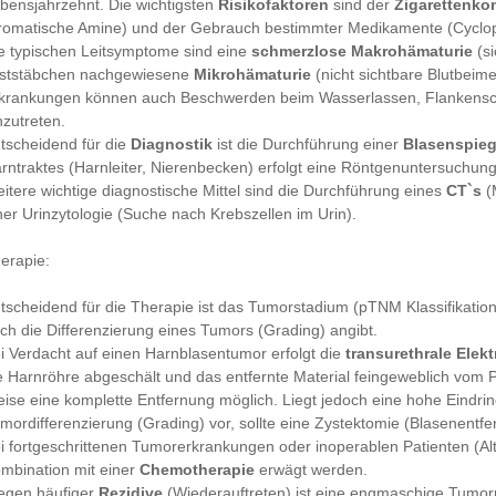
bensjahrzehnt. Die wichtigsten
Risikofaktoren
sind der
Zigarettenk
romatische Amine) und der Gebrauch bestimmter Medikamente (Cyclo
e typischen Leitsymptome sind eine
schmerzlose Makrohämaturie
(si
ststäbchen nachgewiesene
Mikrohämaturie
(nicht sichtbare Blutbeim
krankungen können auch Beschwerden beim Wasserlassen, Flankens
nzutreten.
tscheidend für die
Diagnostik
ist die Durchführung einer
Blasenspie
rntraktes (Harnleiter, Nierenbecken) erfolgt eine Röntgenuntersuchung
itere wichtige diagnostische Mittel sind die Durchführung eines
CT`s
(
ner Urinzytologie (Suche nach Krebszellen im Urin).
erapie:
tscheidend für die Therapie ist das Tumorstadium (pTNM Klassifikatio
ch die Differenzierung eines Tumors (Grading) angibt.
i Verdacht auf einen Harnblasentumor erfolgt die
transurethrale Elek
e Harnröhre abgeschält und das entfernte Material feingeweblich vom P
ise eine komplette Entfernung möglich. Liegt jedoch eine hohe Eindrin
mordifferenzierung (Grading) vor, sollte eine Zystektomie (Blasenentfe
i fortgeschrittenen Tumorerkrankungen oder inoperablen Patienten (Al
mbination mit einer
Chemotherapie
erwägt werden.
gen häufiger
Rezidive
(Wiederauftreten) ist eine engmaschige Tumor