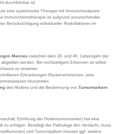
ht durchführbar ist.
ute eine systemische Therapie mit Immuncheckpoint-
iche Immunchemotherapie ist aufgrund unzureichender
ter Berücksichtigung individueller Risikofaktoren im
jungen Mannes
zwischen dem 20. und 40. Lebensjahr dar.
abgeklärt werden. Bei rechtzeitigem Erkennen ist selbst
schance zu erwarten.
schrittenen Erkrankungen Rückenschmerzen, eine
enmetastasen hinzutreten.
ung
des Hodens und die Bestimmung von
Tumormarkern
traschall, Erhöhung der Hodentumormarker) hat eine
ik zu erfolgen. Bestätigt der Pathologe den Verdacht, muss
imzelltumoren) und Tumorstadium müssen ggf. weitere