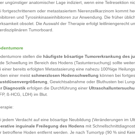
er ungünstiger anatomischer Lage indiziert, wenn eine Teilresektion nic
i fortgeschrittenem oder metastasiertem Nierenzellkarzinom kommt he
hibitoren und Tyrosinkinaseinhibitoren zur Anwendung. Die früher übl
rksamkeit obsolet. Die Auswahl der Therapie erfolgt leitliniengerecht un
terdisziplinären Tumorboard.
odentumore
dentumore stellen die
häufigste bösartige Tumorerkrankung des 
de Schwellung im Bereich des Hodens (Tastuntersuchung) sollte weiter 
i einer bereits erfolgten Metastasierung eine nahezu 100%ige Heilung
ben einer meist
schmerzlosen Hodenschwellung
können bei fortge
ustdüsenvergrößerung
, Gewichtsabnahme oder Bluthusten bei Lung
r Diagnostik
erfolgen die Durchführung einer
Ultraschalluntersuch
FP, ß-HCG, LDH) im Blut.
erapie:
i jedem Verdacht auf eine bösartige Neubildung (Veränderungen im Ul
erative inguinale Freilegung des Hodens
mit Schnellschnittdiagnost
r betroffene Hoden entfernt werden. Je nach Tumortyp (90 % sind Ke