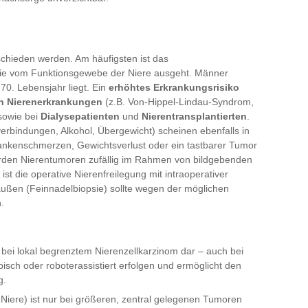
schieden werden. Am häufigsten ist das
die vom Funktionsgewebe der Niere ausgeht. Männer
70. Lebensjahr liegt. Ein
erhöhtes Erkrankungsrisiko
n Nierenerkrankungen
(z.B. Von-Hippel-Lindau-Syndrom,
 sowie bei
Dialysepatienten
und
Nierentransplantierten
.
erbindungen, Alkohol, Übergewicht) scheinen ebenfalls in
Flankenschmerzen, Gewichtsverlust oder ein tastbarer Tumor
 werden Nierentumoren zufällig im Rahmen von bildgebenden
t die operative Nierenfreilegung mit intraoperativer
ßen (Feinnadelbiopsie) sollte wegen der möglichen
.
e bei lokal begrenztem Nierenzellkarzinom dar – auch bei
isch oder roboterassistiert erfolgen und ermöglicht den
g.
Niere) ist nur bei größeren, zentral gelegenen Tumoren