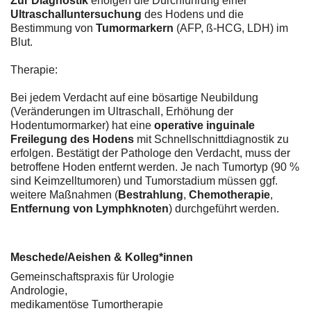
Zur Diagnostik
erfolgen die Durchführung einer
Ultraschalluntersuchung
des Hodens und die
Bestimmung von
Tumormarkern
(AFP, ß-HCG, LDH) im
Blut.
Therapie:
Bei jedem Verdacht auf eine bösartige Neubildung
(Veränderungen im Ultraschall, Erhöhung der
Hodentumormarker) hat eine
operative inguinale
Freilegung des Hodens
mit Schnellschnittdiagnostik zu
erfolgen. Bestätigt der Pathologe den Verdacht, muss der
betroffene Hoden entfernt werden. Je nach Tumortyp (90 %
sind Keimzelltumoren) und Tumorstadium müssen ggf.
weitere Maßnahmen (
Bestrahlung
,
Chemotherapie
,
Entfernung von Lymphknoten
) durchgeführt werden.
Meschede/Aeishen & Kolleg*innen
Gemeinschaftspraxis für Urologie
Andrologie,
medikamentöse Tumortherapie