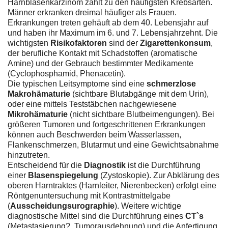
Harnblasenkarzinom zählt zu den häufigsten Krebsarten.
Männer erkranken dreimal häufiger als Frauen.
Erkrankungen treten gehäuft ab dem 40. Lebensjahr auf
und haben ihr Maximum im 6. und 7. Lebensjahrzehnt. Die
wichtigsten
Risikofaktoren
sind der
Zigarettenkonsum
,
der berufliche Kontakt mit Schadstoffen (aromatische
Amine) und der Gebrauch bestimmter Medikamente
(Cyclophosphamid, Phenacetin).
Die typischen Leitsymptome sind eine
schmerzlose
Makrohämaturie
(sichtbare Blutabgänge mit dem Urin),
oder eine mittels Teststäbchen nachgewiesene
Mikrohämaturie
(nicht sichtbare Blutbeimengungen). Bei
größeren Tumoren und fortgeschrittenen Erkrankungen
können auch Beschwerden beim Wasserlassen,
Flankenschmerzen, Blutarmut und eine Gewichtsabnahme
hinzutreten.
Entscheidend für die
Diagnostik
ist die Durchführung
einer
Blasenspiegelung
(Zystoskopie). Zur Abklärung des
oberen Harntraktes (Harnleiter, Nierenbecken) erfolgt eine
Röntgenuntersuchung mit Kontrastmittelgabe
(
Ausscheidungsurographie
). Weitere wichtige
diagnostische Mittel sind die Durchführung eines
CT`s
(Metastasierung?, Tumorausdehnung) und die Anfertigung