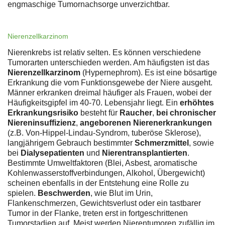
engmaschige Tumornachsorge unverzichtbar.
Nierenzellkarzinom
Nierenkrebs ist relativ selten. Es können verschiedene
Tumorarten unterschieden werden. Am häufigsten ist das
Nierenzellkarzinom
(Hypernephrom). Es ist eine bösartige
Erkrankung die vom Funktionsgewebe der Niere ausgeht.
Männer erkranken dreimal häufiger als Frauen, wobei der
Häufigkeitsgipfel im 40-70. Lebensjahr liegt. Ein
erhöhtes
Erkrankungsrisiko
besteht für
Raucher
,
bei chronischer
Niereninsuffizienz
,
angeborenen Nierenerkrankungen
(z.B. Von-Hippel-Lindau-Syndrom, tuberöse Sklerose),
langjährigem Gebrauch bestimmter
Schmerzmittel
, sowie
bei
Dialysepatienten
und
Nierentransplantierten
.
Bestimmte Umweltfaktoren (Blei, Asbest, aromatische
Kohlenwasserstoffverbindungen, Alkohol, Übergewicht)
scheinen ebenfalls in der Entstehung eine Rolle zu
spielen.
Beschwerden
, wie Blut im Urin,
Flankenschmerzen, Gewichtsverlust oder ein tastbarer
Tumor in der Flanke, treten erst in fortgeschrittenen
Tumorstadien auf. Meist werden Nierentumoren zufällig im