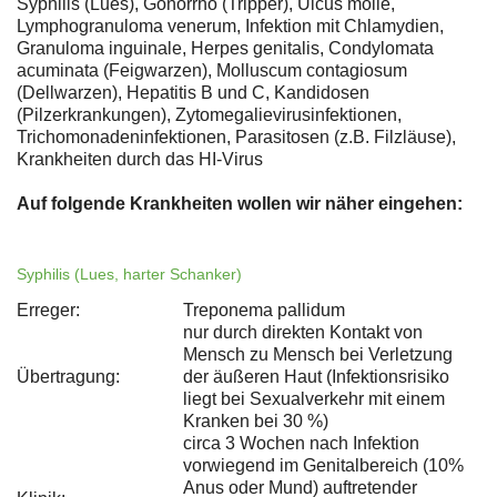
Syphilis (Lues), Gonorrhö (Tripper), Ulcus molle,
Lymphogranuloma venerum, Infektion mit Chlamydien,
Granuloma inguinale, Herpes genitalis, Condylomata
acuminata (Feigwarzen), Molluscum contagiosum
(Dellwarzen), Hepatitis B und C, Kandidosen
(Pilzerkrankungen), Zytomegalievirusinfektionen,
Trichomonadeninfektionen, Parasitosen (z.B. Filzläuse),
Krankheiten durch das HI-Virus
Auf folgende Krankheiten wollen wir näher eingehen:
Syphilis (Lues, harter Schanker)
Erreger:
Treponema pallidum
nur durch direkten Kontakt von
Mensch zu Mensch bei Verletzung
Übertragung:
der äußeren Haut (Infektionsrisiko
liegt bei Sexualverkehr mit einem
Kranken bei 30 %)
circa 3 Wochen nach Infektion
vorwiegend im Genitalbereich (10%
Anus oder Mund) auftretender