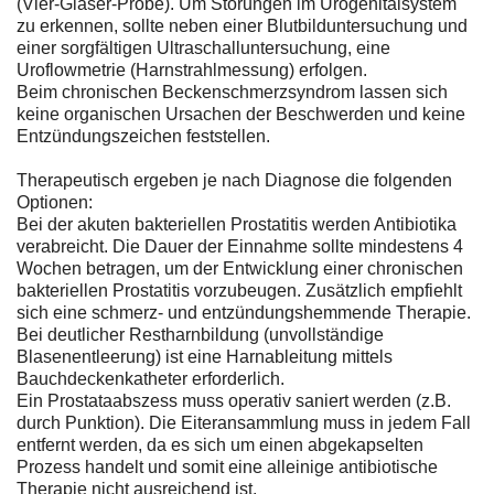
(Vier-Gläser-Probe). Um Störungen im Urogenitalsystem
zu erkennen, sollte neben einer Blutbilduntersuchung und
einer sorgfältigen Ultraschalluntersuchung, eine
Uroflowmetrie (Harnstrahlmessung) erfolgen.
Beim chronischen Beckenschmerzsyndrom lassen sich
keine organischen Ursachen der Beschwerden und keine
Entzündungszeichen feststellen.
Therapeutisch ergeben je nach Diagnose die folgenden
Optionen:
Bei der akuten bakteriellen Prostatitis werden Antibiotika
verabreicht. Die Dauer der Einnahme sollte mindestens 4
Wochen betragen, um der Entwicklung einer chronischen
bakteriellen Prostatitis vorzubeugen. Zusätzlich empfiehlt
sich eine schmerz- und entzündungshemmende Therapie.
Bei deutlicher Restharnbildung (unvollständige
Blasenentleerung) ist eine Harnableitung mittels
Bauchdeckenkatheter erforderlich.
Ein Prostataabszess muss operativ saniert werden (z.B.
durch Punktion). Die Eiteransammlung muss in jedem Fall
entfernt werden, da es sich um einen abgekapselten
Prozess handelt und somit eine alleinige antibiotische
Therapie nicht ausreichend ist.