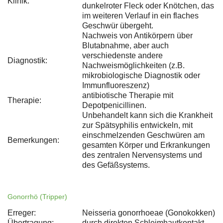
Klinik:
dunkelroter Fleck oder Knötchen, das
im weiteren Verlauf in ein flaches
Geschwür übergeht.
Nachweis von Antikörpern über
Blutabnahme, aber auch
verschiedenste andere
Diagnostik:
Nachweismöglichkeiten (z.B.
mikrobiologische Diagnostik oder
Immunfluoreszenz)
antibiotische Therapie mit
Therapie:
Depotpenicillinen.
Unbehandelt kann sich die Krankheit
zur Spätsyphilis entwickeln, mit
einschmelzenden Geschwüren am
Bemerkungen:
gesamten Körper und Erkrankungen
des zentralen Nervensystems und
des Gefäßsystems.
Gonorrhö (Tripper)
Erreger:
Neisseria gonorrhoeae (Gonokokken)
Übertragung:
durch direkten Schleimhautkontakt