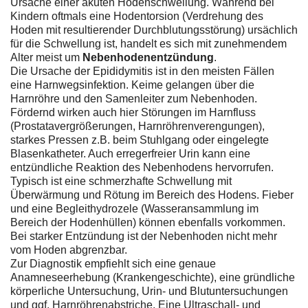
Ursache einer akuten Hodenschwellung. Während bei
Kindern oftmals eine Hodentorsion (Verdrehung des
Hoden mit resultierender Durchblutungsstörung) ursächlich
für die Schwellung ist, handelt es sich mit zunehmendem
Alter meist um
Nebenhodenentzündung
.
Die Ursache der Epididymitis ist in den meisten Fällen
eine Harnwegsinfektion. Keime gelangen über die
Harnröhre und den Samenleiter zum Nebenhoden.
Fördernd wirken auch hier Störungen im Harnfluss
(Prostatavergrößerungen, Harnröhrenverengungen),
starkes Pressen z.B. beim Stuhlgang oder eingelegte
Blasenkatheter. Auch erregerfreier Urin kann eine
entzündliche Reaktion des Nebenhodens hervorrufen.
Typisch ist eine schmerzhafte Schwellung mit
Überwärmung und Rötung im Bereich des Hodens. Fieber
und eine Begleithydrozele (Wasseransammlung im
Bereich der Hodenhüllen) können ebenfalls vorkommen.
Bei starker Entzündung ist der Nebenhoden nicht mehr
vom Hoden abgrenzbar.
Zur Diagnostik empfiehlt sich eine genaue
Anamneseerhebung (Krankengeschichte), eine gründliche
körperliche Untersuchung, Urin- und Blutuntersuchungen
und ggf. Harnröhrenabstriche. Eine Ultraschall- und