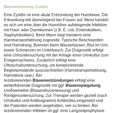
Blasenentzündung (Zystitis)
Eine Zystitis ist eine akute Entzündung der Harnblase. Die
Erkrankung tritt überwiegend bei Frauen auf. Meist handelt
es sich um eine über die Harnröhre aufsteigende Infektion
mit Haut- oder Darmkeimen (z.B. E. coli, Enterokokken,
Staphylokokken). Beim Mann liegt meistens eine
Harntransportstörung zugrunde. Typische Beschwerden
sind Harndrang, Brennen beim Wasserlassen, Blut im Urin
sowie Schmerzen im Unterbauch. Zur Diagnostik erfolgt
eine Urinuntersuchung mit der Anlage einer Urinkultur zum
Erregernachweis. Zusätzlich erfolgt eine
Ultraschalluntersuchung, um komplizierende
Begleitumstände auszuschließen (Harnstransportstörung,
Harnsteine usw.). Bei
rezidivierenden
Blasenentzündungen
erfolgt eine
weiterführende Diagnostik mit ggf.
Blasenspiegelung
,
Uroflowmetrie (Blasendruckmessung) und
Röntgenuntersuchung. Zur Therapie werden gezielt (nach
Urinkultur und Antibiogramm) Antibiotika eingesetzt und
die Patienten werden angehalten, viel zu trinken. Bei
rezidivierenden Infekten ist ggf. eine Langzeitprophylaxe