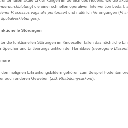
runter fallen akute Erkrankungen im Bereich des Hodens, wie die akut
nderdurchblutung
) die einer schnellen operativen Intervention bedarf
ffener Processus vaginalis peritonaei
) und natürlich Verengungen (
Phi
räputialverklebungen
).
nktionelle Störungen
ter die funktionellen Störungen im Kindesalter fallen das nächtliche Ei
r Speicher und Entleerungsfunktion der Harnblase (
neurogene Blasenf
umore
 den malignen Erkrankungsbildern gehören zum Beispiel Hodentumore,
er auch anderen Geweben (
z.B. Rhabdomysarkom
).