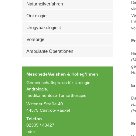
Di
Naturheilverfahren
vi
Ve
Onkologie
fü
Urogynäkologie ♀
vo
Vorsorge
Er
Ambulante Operationen
Hi
(
M
ge
Ha
Meschede/Aeishen & Kolleg*innen
Gemeinschaftspraxis für Urologie
Er
Andrologie,
medikamentöse Tumortherapie
Da
Wittener Straße 40
Ha
44575 Castrop-Rauxel
(
i
Telefon
Er
02305 / 43427
oder