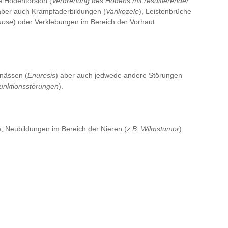
e Hodentorsion (
Verdrehung des Hodens mit resultierender
, aber auch Krampfaderbildungen (
Varikozele
), Leistenbrüche
mose
) oder Verklebungen im Bereich der Vorhaut
nnässen (
Enuresis
) aber auch jedwede andere Störungen
unktionsstörungen
).
 Neubildungen im Bereich der Nieren (
z.B. Wilmstumor
)