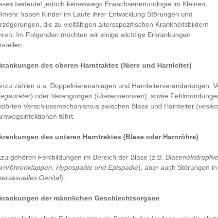
eses bedeutet jedoch keineswegs Erwachsenenurologie im Kleinen,
elmehr haben Kinder im Laufe ihrer Entwicklung Störungen und
rzögerungen, die zu vielfältigen altersspezifischen Krankheitsbildern
hren. Im Folgenden möchten wir einige wichtige Erkrankungen
rstellen.
krankungen des oberen Harntraktes (Niere und Harnleiter)
erzu zählen u.a. Doppelnierenanlagen und Harnleiterveränderungen. 
egaureter
) oder Verengungen (
Ureterstenosen
), sowie Fehlmündungen
störten Verschlussmechanismus zwischen Blase und Harnleiter (
vesiko
rnwegsinfektionen führt.
krankungen des unteren Harntraktes (Blase oder Harnröhre)
zu gehören Fehlbildungen im Bereich der Blase (
z.B. Blasenekstrophie
rnröhrenklappen, Hypospadie und Epispadie
), aber auch Störungen i
ntersexuelles Genital
).
krankungen der männlichen Geschlechtsorgane